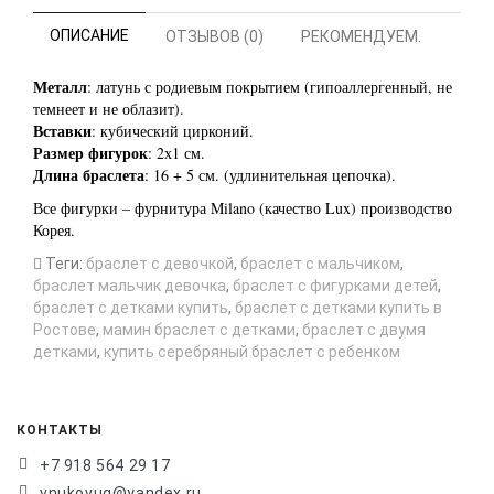
ОПИСАНИЕ
ОТЗЫВОВ (0)
РЕКОМЕНДУЕМ.
Металл
: латунь с родиевым покрытием (гипоаллергенный, не
темнеет и не облазит).
Вставки
: кубический цирконий.
Размер фигурок
: 2х1 см.
Длина браслета
: 16 + 5 см. (удлинительная цепочка).
Все фигурки – фурнитура Milano (качество Lux) производство
Корея.
Теги:
браслет с девочкой
,
браслет с мальчиком
,
браслет мальчик девочка
,
браслет с фигурками детей
,
браслет с детками купить
,
браслет с детками купить в
Ростове
,
мамин браслет с детками
,
браслет с двумя
детками
,
купить серебряный браслет с ребенком
КОНТАКТЫ
+7 918 564 29 17
vnukovug@yandex.ru